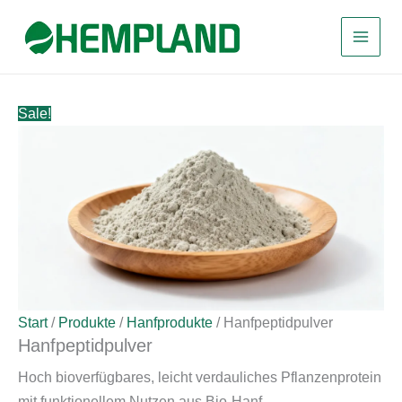
Zum
Inhalt
springen
Sale!
Start
/
Produkte
/
Hanfprodukte
/ Hanfpeptidpulver
Hanfpeptidpulver
Hoch bioverfügbares, leicht verdauliches Pflanzenprotein
mit funktionellem Nutzen aus Bio-Hanf.